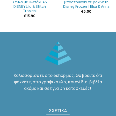
Στυλό με Φωτάκι Α5
μπαστουνάκι χειροκίνητη
DISNEY Lilo & Stitch
Disney Frozen II Elsa & Anna
Tropical
€
5.00
σα
€
13.90
Καλωσορίσατε στο eshop μας. Θα βρείτε ότι
ψάχνετε, απο γραφική ύλη, παιχνίδια, βιβλία
ακόμα και σετ για DIY κατασκευές!
ΣΧΕΤΙΚΑ