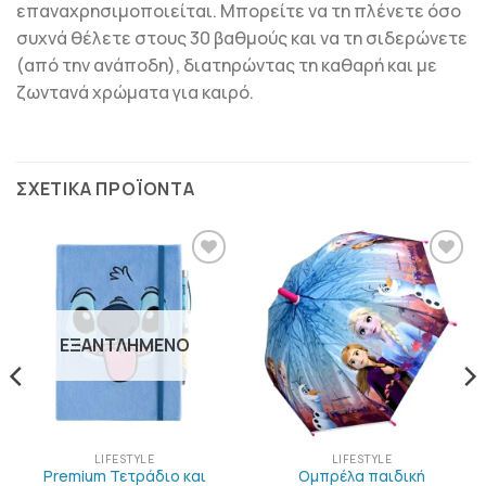
επαναχρησιμοποιείται. Μπορείτε να τη πλένετε όσο
συχνά θέλετε στους 30 βαθμούς και να τη σιδερώνετε
(από την ανάποδη), διατηρώντας τη καθαρή και με
ζωντανά χρώματα για καιρό.
ΣΧΕΤΙΚΆ ΠΡΟΪΌΝΤΑ
ΠΡΟΣΘΉΚΗ
ΠΡΟΣΘΉΚΗ
ΣΤΗΝ
ΣΤΗΝ
ΛΊΣΤΑ
ΛΊΣΤΑ
ΕΠΙΘΥΜΙΏΝ
ΕΠΙΘΥΜΙΏΝ
ΕΞΑΝΤΛΗΜΈΝΟ
LIFESTYLE
LIFESTYLE
Premium Τετράδιο και
Ομπρέλα παιδική