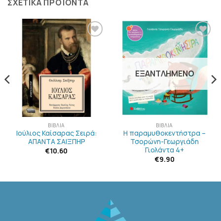
ΣΧΕΤΙΚΆ ΠΡΟΪΌΝΤΑ
ΠΡΟΣΘΉΚΗ
ΠΡΟΣΘΉΚΗ
ΣΤΗΝ
ΣΤΗΝ
ΛΊΣΤΑ
ΛΊΣΤΑ
ΕΠΙΘΥΜΙΏΝ
ΕΠΙΘΥΜΙΏΝ
ΕΞΑΝΤΛΗΜΈΝΟ
ΒΙΒΛΊΑ
ΒΙΒΛΊΑ
Ιούλιος Καίσαρας Σειρά:
Η παραμυθοκεντήστρα –
ΑΠΑΝΤΑ ΣΑΙΞΠΗΡ
Τσορώνη-Γεωργιάδη
Γιολάντα 4+
€
10.60
€
9.90