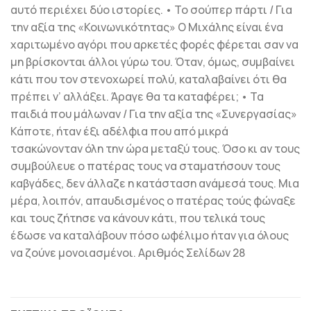
αυτό περιέχει δύο ιστορίες. • Το σούπερ πάρτι / Για
την αξία της «Koινωνικότητας» Ο Μιχάλης είναι ένα
χαριτωμένο αγόρι που αρκετές φορές φέρεται σαν να
μη βρίσκονται άλλοι γύρω του. Όταν, όμως, συμβαίνει
κάτι που τον στενοχωρεί πολύ, καταλαβαίνει ότι θα
πρέπει ν’ αλλάξει. Άραγε θα τα καταφέρει; • Τα
παιδιά που μάλωναν / Για την αξία της «Συνεργασίας»
Κάποτε, ήταν έξι αδέλφια που από μικρά
τσακώνονταν όλη την ώρα μεταξύ τους. Όσο κι αν τους
συμβούλευε ο πατέρας τους να σταματήσουν τους
καβγάδες, δεν άλλαζε η κατάσταση ανάμεσά τους. Μια
μέρα, λοιπόν, απαυδισμένος ο πατέρας τούς φώναξε
και τους ζήτησε να κάνουν κάτι, που τελικά τους
έδωσε να καταλάβουν πόσο ωφέλιμο ήταν για όλους
να ζούνε μονοιασμένοι. Αριθμός Σελίδων 28