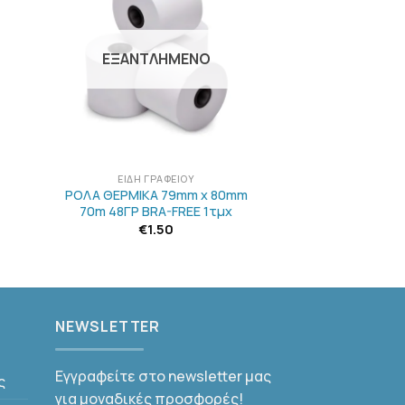
ΣΤΗΝ
ΛΊΣΤΑ
Ν
ΕΠΙΘΥΜΙΏΝ
ΕΞΑΝΤΛΗΜΈΝΟ
+
ΕΊΔΗ ΓΡΑΦΕΊΟΥ
ΡΟΛΑ ΘΕΡΜΙΚΑ 79mm x 80mm
70m 48ΓΡ BRA-FREE 1τμχ
€
1.50
NEWSLETTER
Εγγραφείτε στο newsletter μας
ς
για μοναδικές προσφορές!