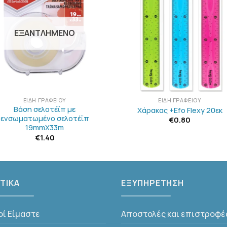
ΣΤΗΝ
ΣΤΗΝ
ΛΊΣΤΑ
ΛΊΣΤΑ
ΕΠΙΘΥΜΙΏΝ
ΕΠΙΘΥΜΙΏ
ΕΞΑΝΤΛΗΜΈΝΟ
+
ΕΊΔΗ ΓΡΑΦΕΊΟΥ
ΕΊΔΗ ΓΡΑΦΕΊΟΥ
Βάση σελοτέϊπ με
Χάρακας +Efo Flexy 20εκ
ενσωματωμένο σελοτέϊπ
€
0.80
19mmX33m
€
1.40
ΤΙΚΑ
ΕΞΥΠΗΡΕΤΗΣΗ
οί Είμαστε
Αποστολές και επιστροφέ