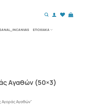
SANAL_INCANVAS
ΕΠΟΧΙΑΚΆ
άς Αγαθών (50×3)
ς Αγοράς Αγαθών”