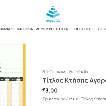
ΒΙΒΛΊΑ
ΠΑΙΧΝΊΔΙΑ
ΔΗΜΙΟΥΡΓΙΚΌΤΗΤΑ
LIFESTYLE
ARTI
ΠΡΟΣΘΉΚΗ
ΣΤΗΝ
ΛΊΣΤΑ
Είδη Γραφείου
/
Βασικά είδη
ΕΠΙΘΥΜΙΏΝ
Τίτλος Κτήσης Αγορ
3.00
€
Τριπλότυπο Δελτίο “Τίτλος Κτήση