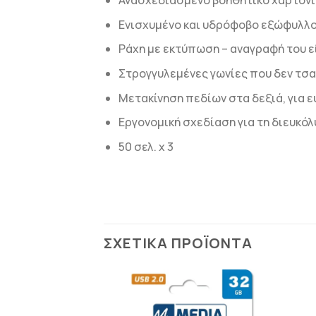
Ανασχεδιασμένο βοηθητικό χαρτόνι
Ενισχυμένο και υδρόφοβο εξώφυλλο 
Ράχη με εκτύπωση – αναγραφή του ε
Στρογγυλεμένες γωνίες που δεν τσα
Μετακίνηση πεδίων στα δεξιά, για 
Εργονομική σχεδίαση για τη διευκόλ
50 σελ. x 3
ΣΧΕΤΙΚΆ ΠΡΟΪΌΝΤΑ
ΠΡΟΣΘΉΚΗ
ΠΡΟΣΘΉΚΗ