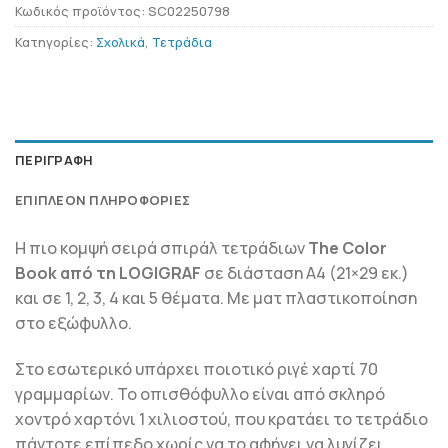
Κωδικός προϊόντος:
SC02250798
Κατηγορίες:
Σχολικά
,
Τετράδια
ΠΕΡΙΓΡΑΦΉ
ΕΠΙΠΛΈΟΝ ΠΛΗΡΟΦΟΡΊΕΣ
Η πιο κoμψή σειρά σπιράλ τετράδιων
The Color
Book
από τη LOGIGRAF
σε διάσταση Α4 (21×29 εκ.)
και σε 1, 2, 3, 4 και 5 θέματα. Με ματ πλαστικοποίηση
στο εξώφυλλο.
Στο εσωτερικό υπάρχει ποιοτικό ριγέ χαρτί 70
γραμμαρίων. Το οπισθόφυλλο είναι από σκληρό
χοντρό χαρτόνι 1 χιλιοστού, που κρατάει το τετράδιο
πάντοτε επίπεδο χωρίς να το αφήνει να λυγίζει.