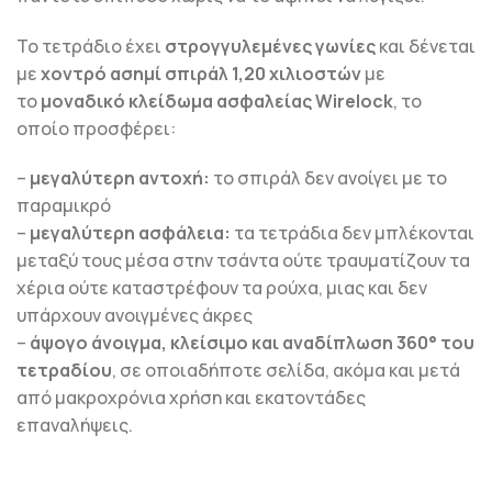
Το τετράδιο έχει
στρογγυλεμένες γωνίες
και δένεται
με
χοντρό ασημί σπιράλ 1,20 χιλιοστών
με
το
μοναδικό κλείδωμα ασφαλείας Wirelock
, το
οποίο προσφέρει:
–
μεγαλύτερη αντοχή:
το σπιράλ δεν ανοίγει με το
παραμικρό
–
μεγαλύτερη ασφάλεια:
τα τετράδια δεν μπλέκονται
μεταξύ τους μέσα στην τσάντα ούτε τραυματίζουν τα
χέρια ούτε καταστρέφουν τα ρούχα, μιας και δεν
υπάρχουν ανοιγμένες άκρες
–
άψογο άνοιγμα, κλείσιμο και αναδίπλωση 360° του
τετραδίου
, σε οποιαδήποτε σελίδα, ακόμα και μετά
από μακροχρόνια χρήση και εκατοντάδες
επαναλήψεις.