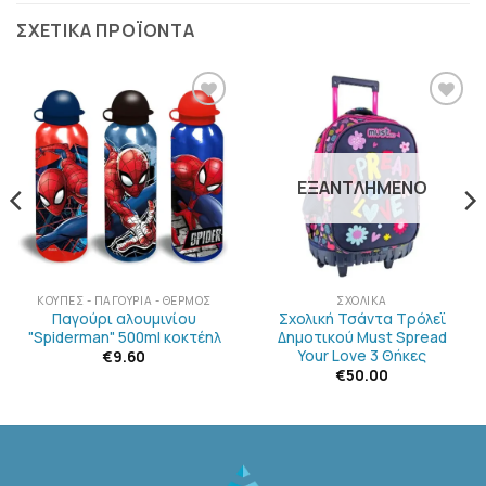
ΣΧΕΤΙΚΆ ΠΡΟΪΌΝΤΑ
ΠΡΟΣΘΉΚΗ
ΠΡΟΣΘΉΚΗ
ΣΤΗΝ
ΣΤΗΝ
ΛΊΣΤΑ
ΛΊΣΤΑ
ΕΠΙΘΥΜΙΏΝ
ΕΠΙΘΥΜΙΏΝ
ΕΞΑΝΤΛΗΜΈΝΟ
ΚΟΎΠΕΣ - ΠΑΓΟΎΡΙΑ - ΘΕΡΜΌΣ
ΣΧΟΛΙΚΆ
Παγούρι αλουμινίου
Σχολική Τσάντα Τρόλεϊ
"Spiderman" 500ml κοκτέηλ
Δημοτικού Must Spread
Your Love 3 Θήκες
€
9.60
€
50.00