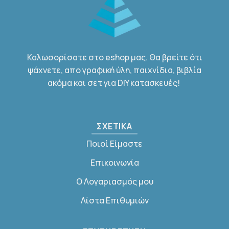
Καλωσορίσατε στο eshop μας. Θα βρείτε ότι
ψάχνετε, απο γραφική ύλη, παιχνίδια, βιβλία
ακόμα και σετ για DIY κατασκευές!
ΣΧΕΤΙΚΑ
Ποιοί Είμαστε
Επικοινωνία
Ο Λογαριασμός μου
Λίστα Επιθυμιών