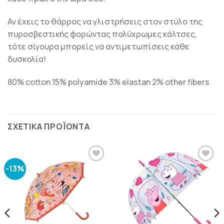
Αν έχεις το θάρρος να γλιστρήσεις στον στύλο της
πυροσβεστικής φορώντας πολύχρωμες κάλτσες,
τότε σίγουρα μπορείς να αντιμετωπίσεις κάθε
δυσκολία!
80% cotton 15% polyamide 3% elastan 2% other fibers
ΣΧΕΤΙΚΆ ΠΡΟΪΌΝΤΑ
-13%
ΠΡΟΣΘΉΚΗ
ΠΡΟΣΘΉΚΗ
ΣΤΗΝ
ΣΤΗΝ
ΛΊΣΤΑ
ΛΊΣΤΑ
ΕΠΙΘΥΜΙΏΝ
ΕΠΙΘΥΜΙΏΝ