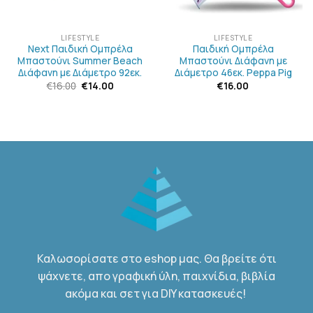
LIFESTYLE
LIFESTYLE
Next Παιδική Ομπρέλα
Παιδική Ομπρέλα
Μπαστούνι Summer Beach
Μπαστούνι Διάφανη με
Διάφανη με Διάμετρο 92εκ.
Διάμετρο 46εκ. Peppa Pig
Original
Η
€
16.00
€
14.00
€
16.00
σα
price
τρέχουσα
was:
τιμή
€16.00.
είναι:
€14.00.
Καλωσορίσατε στο eshop μας. Θα βρείτε ότι
ψάχνετε, απο γραφική ύλη, παιχνίδια, βιβλία
ακόμα και σετ για DIY κατασκευές!