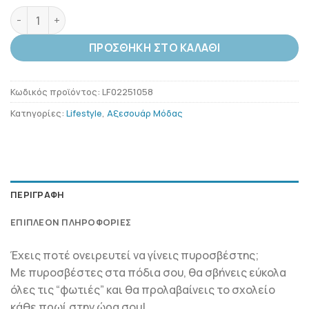
THE FIREMAN - Many Morning Κάλτσες ποσότητα
ΠΡΟΣΘΉΚΗ ΣΤΟ ΚΑΛΆΘΙ
Κωδικός προϊόντος:
LF02251058
Κατηγορίες:
Lifestyle
,
Αξεσουάρ Μόδας
ΠΕΡΙΓΡΑΦΉ
ΕΠΙΠΛΈΟΝ ΠΛΗΡΟΦΟΡΊΕΣ
Έχεις ποτέ ονειρευτεί να γίνεις πυροσβέστης;
Με πυροσβέστες στα πόδια σου, θα σβήνεις εύκολα
όλες τις “φωτιές” και θα προλαβαίνεις το σχολείο
κάθε πρωί στην ώρα σου!