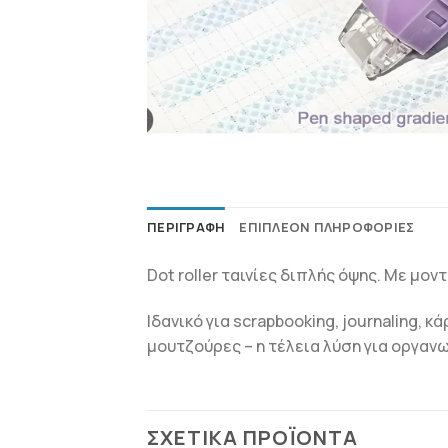
ΠΕΡΙΓΡΑΦΉ
ΕΠΙΠΛΈΟΝ ΠΛΗΡΟΦΟΡΊΕΣ
Dot roller ταινίες διπλής όψης. Με μο
Ιδανικό για scrapbooking, journaling, 
μουτζούρες – η τέλεια λύση για οργαν
ΣΧΕΤΙΚΆ ΠΡΟΪΌΝΤΑ