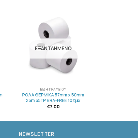
Η
ΠΡΟΣΘΉΚΗ
ΣΤΗΝ
ΛΊΣΤΑ
Ν
ΕΠΙΘΥΜΙΏΝ
ΕΞΑΝΤΛΗΜΈΝΟ
+
ΕΊΔΗ ΓΡΑΦΕΊΟΥ
m
ΡΟΛΑ ΘΕΡΜΙΚΑ 57mm x 50mm
25m 55ΓΡ BRA-FREE 10τμχ
€
7.00
NEWSLETTER