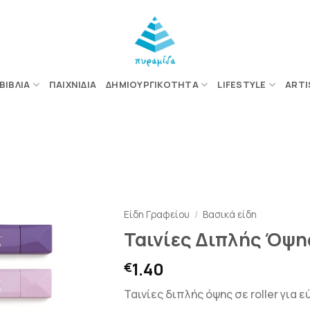
ΒΙΒΛΊΑ
ΠΑΙΧΝΊΔΙΑ
ΔΗΜΙΟΥΡΓΙΚΌΤΗΤΑ
LIFESTYLE
ARTI
ΠΡΟΣΘΉΚΗ
ΣΤΗΝ
ΛΊΣΤΑ
Είδη Γραφείου
/
Βασικά είδη
ΕΠΙΘΥΜΙΏΝ
Ταινίες Διπλής Όψης
1.40
€
Ταινίες διπλής όψης σε roller για 