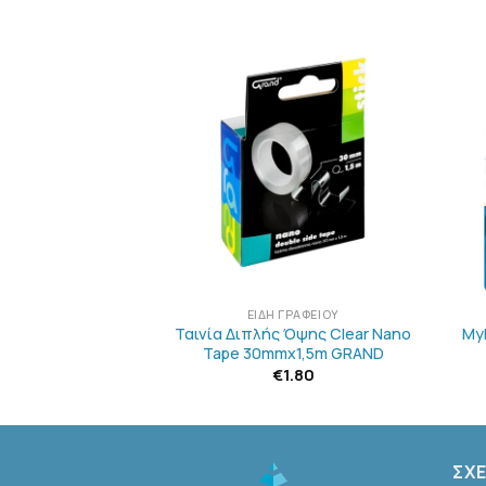
ΠΡΟΣΘΉΚΗ
ΠΡΟΣΘΉΚΗ
ΣΤΗΝ
ΣΤΗΝ
ΛΊΣΤΑ
ΛΊΣΤΑ
ΕΠΙΘΥΜΙΏΝ
ΕΠΙΘΥΜΙΏΝ
+
+
ΓΡΑΦΕΊΟΥ
ΕΊΔΗ ΓΡΑΦΕΊΟΥ
ιξη Παροχής
Ταινία Διπλής Όψης Clear Nano
My
×50φ 10×17εκ.
Tape 30mmx1,5m GRAND
2.80
€
1.80
ΣΧΕ