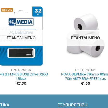
ΠΡΟΣΘΉΚΗ
ΠΡΟΣΘΉΚ
ΣΤΗΝ
ΣΤΗΝ
ΛΊΣΤΑ
ΛΊΣΤΑ
ΕΠΙΘΥΜΙΏΝ
ΕΠΙΘΥΜΙΏ
ΕΞΑΝΤΛΗΜΈΝΟ
ΕΞΑΝΤΛΗΜΈΝΟ
+
ΕΊΔΗ ΓΡΑΦΕΊΟΥ
ΕΊΔΗ ΓΡΑΦΕΊΟΥ
Media MyUSB USB Drive 32GB
ΡΟΛΑ ΘΕΡΜΙΚΑ 79mm x 80m
| Black
70m 48ΓΡ BRA-FREE 1τμχ
€
7.30
€
1.50
ΤΙΚΑ
ΕΞΥΠΗΡΕΤΗΣΗ