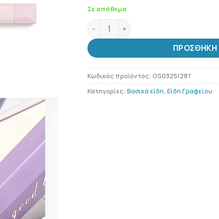
Σε απόθεμα
Ταινίες Διπλής Όψης Dot Roller ποσ
ΠΡΟΣΘΉΚΗ 
Κωδικός προϊόντος:
OS03251287
Κατηγορίες:
Βασικά είδη
,
Είδη Γραφείου