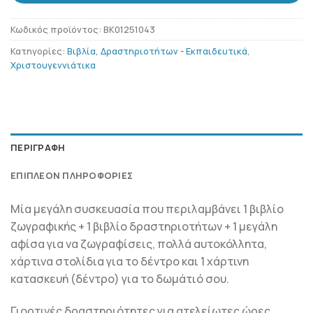
Κωδικός προϊόντος:
BK01251043
Κατηγορίες:
Βιβλία
,
Δραστηριοτήτων - Εκπαιδευτικά
,
Χριστουγεννιάτικα
ΠΕΡΙΓΡΑΦΉ
ΕΠΙΠΛΈΟΝ ΠΛΗΡΟΦΟΡΊΕΣ
Μία μεγάλη συσκευασία που περιλαμβάνει 1 βιβλίο
ζωγραφικής + 1 βιβλίο δραστηριοτήτων + 1 μεγάλη
αφίσα για να ζωγραφίσεις, πολλά αυτοκόλλητα,
χάρτινα στολίδια για το δέντρο και 1 χάρτινη
κατασκευή (δέντρο) για το δωμάτιό σου.
Γιορτινές δραστηριότητες για ατελείωτες ώρες