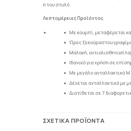
ή του στυλό.
Λεπτομέρειες Προϊόντος
Με κουμπί, μεταφέρεται κ
Ώρες ξεκούραστου γραψίματ
Μαλακή, αντιολισθητική λαβ
Ιδανικό για χρήση σε επίσ
Με μεγάλο ανταλλακτικό Μ
Δέχεται ανταλλακτικό με μ
Διατίθεται σε 7 διαφορετι
ΣΧΕΤΙΚΆ ΠΡΟΪΌΝΤΑ