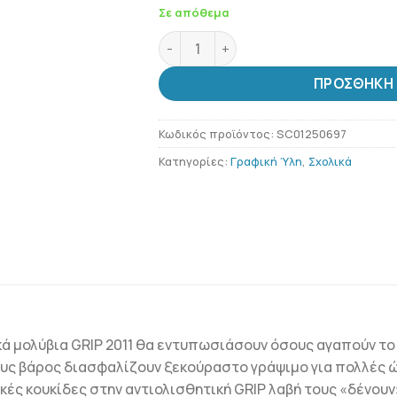
Σε απόθεμα
Στυλό διαρκείας Grip 2011 Μαύρο π
ΠΡΟΣΘΉΚΗ 
Κωδικός προϊόντος:
SC01250697
Κατηγορίες:
Γραφική Ύλη
,
Σχολικά
ικά μολύβια GRIP 2011 θα εντυπωσιάσουν όσους αγαπούν το
ους βάρος διασφαλίζουν ξεκούραστο γράψιμο για πολλές ώρ
κές κουκίδες στην αντιολισθητική GRIP λαβή τους «δένου