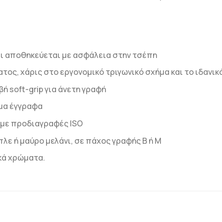
αι αποθηκεύεται με ασφάλεια στην τσέπη
ος, χάρις στο εργονομικό τριγωνικό σχήμα και το ιδανι
ή soft-grip για άνετη γραφή
ημα έγγραφα
 με προδιαγραφές ISO
πλε ή μαύρο μελάνι, σε πάχος γραφής Β ή Μ
κά χρώματα.