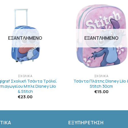
ΠΡΟΣΘΉΚΗ
ΠΡΟΣΘΉΚ
ΣΤΗΝ
ΣΤΗΝ
ΛΊΣΤΑ
ΛΊΣΤΑ
ΕΠΙΘΥΜΙΏΝ
ΕΠΙΘΥΜΙΏ
ΕΞΑΝΤΛΗΜΈΝΟ
ΕΞΑΝΤΛΗΜΈΝΟ
+
ΣΧΟΛΙΚΆ
ΣΧΟΛΙΚΆ
gigraf Σχολική Τσάντα Τρόλεϊ
Τσάντα Πλάτης Disney Lilo 
πιαγωγείου Μπλε Disney Lilo
Stitch 30cm
& Stitch
€
15.00
€
23.00
ΤΙΚΑ
ΕΞΥΠΗΡΕΤΗΣΗ