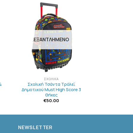
Η
ΠΡΟΣΘΉΚΗ
ΣΤΗΝ
ΛΊΣΤΑ
Ν
ΕΠΙΘΥΜΙΏΝ
ΕΞΑΝΤΛΗΜΈΝΟ
+
ΣΧΟΛΙΚΆ
&
Σχολική Τσάντα Τρόλεϊ
Δημοτικού Must High Score 3
Θήκες
€
50.00
NEWSLETTER