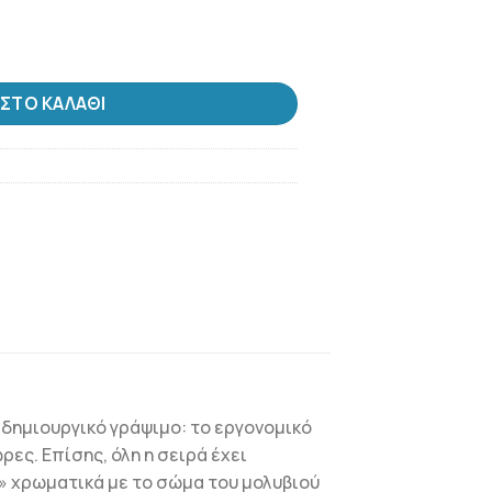
οσότητα
ΣΤΟ ΚΑΛΆΘΙ
 δημιουργικό γράψιμο: το εργονομικό
ες. Επίσης, όλη η σειρά έχει
ν» χρωματικά με το σώμα του μολυβιού