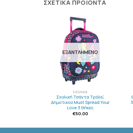
ΣΧΕΤΙΚΆ ΠΡΟΪΌΝΤΑ
ΠΡΟΣΘΉΚΗ
ΠΡΟΣΘΉΚΗ
ΣΤΗΝ
ΣΤΗΝ
ΛΊΣΤΑ
ΛΊΣΤΑ
ΕΠΙΘΥΜΙΏΝ
ΕΠΙΘΥΜΙΏΝ
ΛΗΜΈΝΟ
ΕΞΑΝΤΛΗΜΈΝΟ
+
+
ΟΛΙΚΆ
ΣΧΟΛΙΚΆ
σάντα Τρόλεϊ
Σχολική Τσάντα Τρόλεϊ
st High Score 3
Δημοτικού Must Spread Your
3
κες
Love 3 Θήκες
0.00
€
50.00