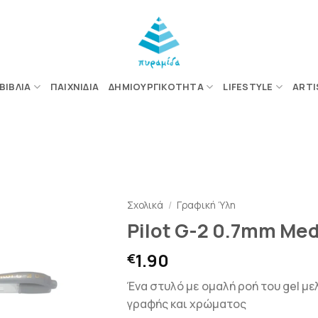
ΒΙΒΛΊΑ
ΠΑΙΧΝΊΔΙΑ
ΔΗΜΙΟΥΡΓΙΚΌΤΗΤΑ
LIFESTYLE
ARTI
ΠΡΟΣΘΉΚΗ
ΣΤΗΝ
Σχολικά
/
Γραφική Ύλη
ΛΊΣΤΑ
Pilot G-2 0.7mm Me
ΕΠΙΘΥΜΙΏΝ
1.90
€
Ένα στυλό με ομαλή ροή του gel μ
γραφής και χρώματος