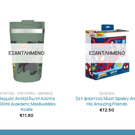
ΠΡΟΣΘΉΚΗ
ΠΡΟΣΘΉΚ
ΣΤΗΝ
ΣΤΗΝ
ΛΊΣΤΑ
ΛΊΣΤΑ
ΕΠΙΘΥΜΙΏΝ
ΕΠΙΘΥΜΙΏ
ΕΞΑΝΤΛΗΜΈΝΟ
ΕΞΑΝΤΛΗΜΈΝΟ
+
ΚΟΎΠΕΣ - ΠΑΓΟΎΡΙΑ - ΘΕΡΜΌΣ
ΣΧΟΛΙΚΆ
Θερμός Ανοξείδωτη Κούπα
Σετ φαγητού Must Spidey A
00ml Διακάκης Maxbuddies
His Amazing Friends
Koalla
€
12.50
€
11.80