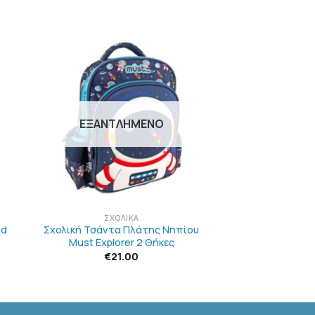
Η
ΠΡΟΣΘΉΚΗ
ΣΤΗΝ
ΛΊΣΤΑ
Ν
ΕΠΙΘΥΜΙΏΝ
ΕΞΑΝΤΛΗΜΈΝΟ
+
ΣΧΟΛΙΚΆ
nd
Σχολική Τσάντα Πλάτης Νηπίου
Must Explorer 2 Θήκες
€
21.00