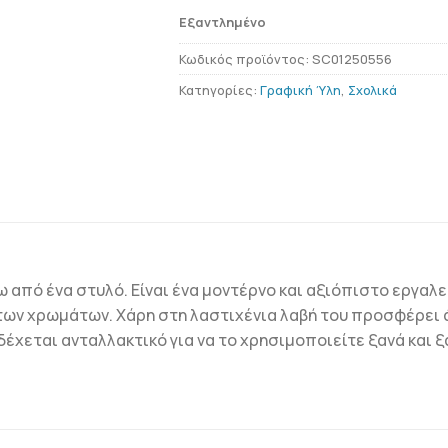
Εξαντλημένο
Κωδικός προϊόντος:
SC01250556
Κατηγορίες:
Γραφική Ύλη
,
Σχολικά
ω από ένα στυλό. Είναι ένα μοντέρνο και αξιόπιστο εργαλε
α των χρωμάτων. Χάρη στη λαστιχένια λαβή του προσφέρει 
δέχεται ανταλλακτικό για να το χρησιμοποιείτε ξανά και ξ