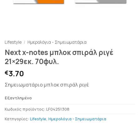
Lifestyle
/
Ημερολόγια - Σημειωματάρια
Next x-notes μπλοκ σπιράλ ριγέ
21×29εκ. 70φυλ.
3.70
€
Σημειωματάριο μπλοκ σπιράλ ριγέ
Εξαντλημένο
Κωδικός προϊόντος:
LF04251308
Κατηγορίες:
Lifestyle
,
Ημερολόγια - Σημειωματάρια