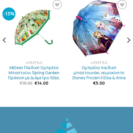
-13%
ΠΡΟΣΘΉΚΗ
ΠΡΟΣΘΉΚΗ
ΣΤΗΝ
ΣΤΗΝ
ΛΊΣΤΑ
ΛΊΣΤΑ
ΕΠΙΘΥΜΙΏΝ
ΕΠΙΘΥΜΙΏΝ
LIFESTYLE
LIFESTYLE
MiDeer Παιδική Ομπρέλα
Ομπρέλα παιδική
Μπαστούνι Spring Garden
μπαστουνάκι χειροκίνητη
Πράσινη με Διάμετρο 92εκ.
Disney Frozen II Elsa & Anna
Original
Η
€
16.00
€
14.00
€
5.00
price
τρέχουσα
was:
τιμή
€16.00.
είναι:
€14.00.