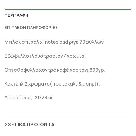
ΠΕΡΙΓΡΑΦΉ
ΕΠΙΠΛΈΟΝ ΠΛΗΡΟΦΟΡΊΕΣ
Μπλοκ σπιράλ x-notes pad ριγέ 70φύλλων.
Εξώφυλλο ιλουστρασιόν 4χρωμία.
Οπισθόφυλλο χοντρό καφέ χαρτόνι 800γρ.
Κοκτέηλ 2 χρώματα(πορτοκαλί & ασημί).
Διαστάσεις: 21×29εκ.
ΣΧΕΤΙΚΆ ΠΡΟΪΌΝΤΑ