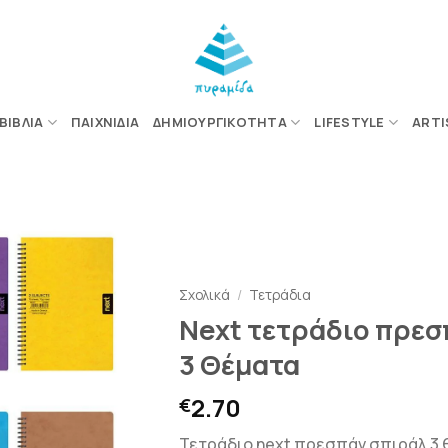
ΒΙΒΛΊΑ
ΠΑΙΧΝΊΔΙΑ
ΔΗΜΙΟΥΡΓΙΚΌΤΗΤΑ
LIFESTYLE
ARTI
ΠΡΟΣΘΉΚΗ
ΣΤΗΝ
ΛΊΣΤΑ
Σχολικά
/
Τετράδια
ΕΠΙΘΥΜΙΏΝ
Next τετράδιο πρεσ
3 Θέματα
2.70
€
Τετράδιο next πρεσπάν σπιράλ 3 