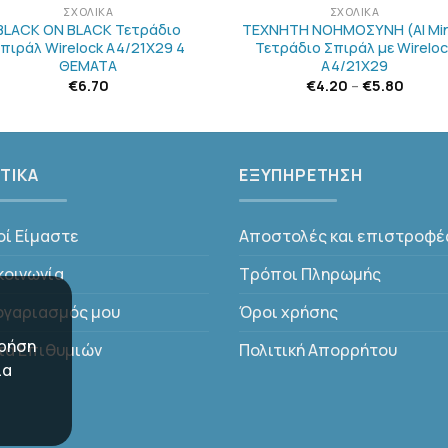
ΣΧΟΛΙΚΆ
ΣΧΟΛΙΚΆ
BLACK ΟΝ BLACK Τετράδιο
ΤΕΧΝΗΤΗ ΝΟΗΜΟΣΥΝΗ (ΑΙ Mi
πιράλ Wirelock A4/21Χ29 4
Τετράδιο Σπιράλ με Wireloc
ΘΕΜΑΤΑ
A4/21Χ29
€
6.70
€
4.20
–
€
5.80
ΤΙΚΑ
ΕΞΥΠΗΡΕΤΗΣΗ
οί Είμαστε
Αποστολές και επιστροφέ
κοινωνία
Τρόποι Πληρωμής
ογαριασμός μου
Όροι χρήσης
χρήση
τα Επιθυμιών
Πολιτική Απορρήτου
ια