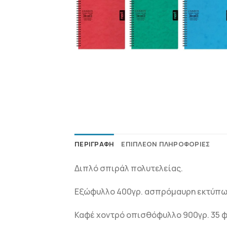
ΠΕΡΙΓΡΑΦΉ
ΕΠΙΠΛΈΟΝ ΠΛΗΡΟΦΟΡΊΕΣ
Διπλό σπιράλ πολυτελείας.
Εξώφυλλο 400γρ. ασπρόμαυρη εκτύπωσ
Καφέ χοντρό οπισθόφυλλο 900γρ. 35 φύ