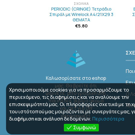
ΡΆΔΙΑ
ΣΧΟΛΙΚΆ
άτων Basic Α4 1
PERIODIC (CRINGE) Τετράδιο
 Πορτοκαλί
Σπιράλ με Wirelock A4/21Χ29 3
Σ
ΘΕΜΑΤΑ
2.40
€
5.80
ΣΧΕ
Ποι
Καλωσορίσατε στο eshop
Επι
μας. Θα βρείτε ότι
Χρησιμοποιούμε cookies για να προσαρμόζουμε το
ψάχνετε, απο γραφική ύλη,
Ο Λ
περιεχόμενο, τις διαφημίσεις και να αναλύουμε την
παιχνίδια, βιβλία ακόμα
επισκεψιμότητά μας. Οι πληροφορίες σχετικά με τη 
Λίσ
και σετ για DIY
του ιστότοπού μας μοιράζονται με συνεργάτες μας, γ
κατασκευές!
διαφήμιση και ανάλυση δεδομένων.
Περισσότερα
Συμφωνώ