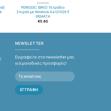
ΣΧΟΛΙΚΆ
nd)
PERIODIC (BRO) Τετράδιο
k
Σπιράλ με Wirelock A4/21Χ29 3
ΘΕΜΑΤΑ
€
5.80
NEWSLETTER
Εγγραφείτε στο newsletter μας
ς
για μοναδικές προσφορές!