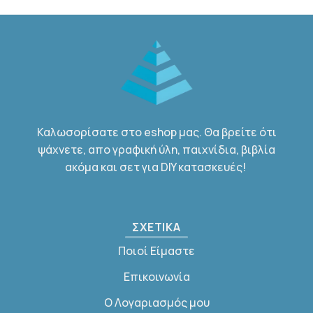
Καλωσορίσατε στο eshop μας. Θα βρείτε ότι
ψάχνετε, απο γραφική ύλη, παιχνίδια, βιβλία
ακόμα και σετ για DIY κατασκευές!
ΣΧΕΤΙΚΑ
Ποιοί Είμαστε
Επικοινωνία
Ο Λογαριασμός μου