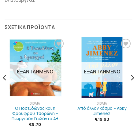
ΣΧΕΤΙΚΆ ΠΡΟΪΌΝΤΑ
ΠΡΟΣΘΉΚΗ
ΠΡΟΣΘΉΚΗ
ΣΤΗΝ
ΣΤΗΝ
ΛΊΣΤΑ
ΛΊΣΤΑ
ΕΠΙΘΥΜΙΏΝ
ΕΠΙΘΥΜΙΏΝ
ΕΞΑΝΤΛΗΜΈΝΟ
ΕΞΑΝΤΛΗΜΈΝΟ
ΒΙΒΛΊΑ
ΒΙΒΛΊΑ
Ο Ποσειδώνας και η
Από άλλον κόσμο – Abby
Φρουφρού Τσορώνη –
Jimenez
Γεωργιάδη Γιολάντα 4+
€
19.90
€
9.70