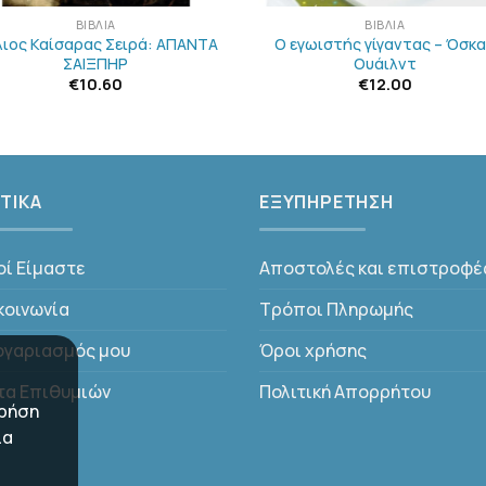
ΒΙΒΛΊΑ
ΒΙΒΛΊΑ
λιος Καίσαρας Σειρά: ΑΠΑΝΤΑ
Ο εγωιστής γίγαντας – Όσκ
ΣΑΙΞΠΗΡ
Ουάιλντ
€
10.60
€
12.00
ΤΙΚΑ
ΕΞΥΠΗΡΕΤΗΣΗ
οί Είμαστε
Αποστολές και επιστροφέ
κοινωνία
Τρόποι Πληρωμής
ογαριασμός μου
Όροι χρήσης
τα Επιθυμιών
Πολιτική Απορρήτου
χρήση
ια