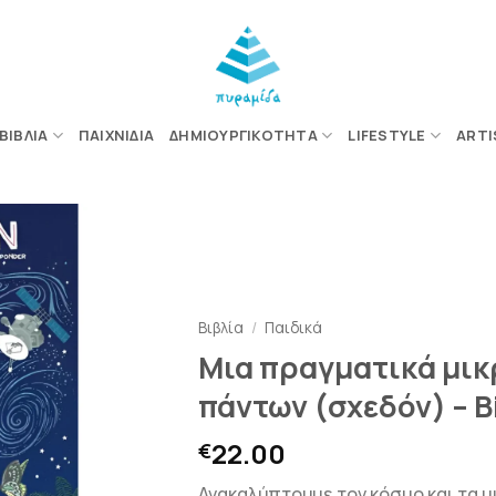
ΒΙΒΛΊΑ
ΠΑΙΧΝΊΔΙΑ
ΔΗΜΙΟΥΡΓΙΚΌΤΗΤΑ
LIFESTYLE
ARTI
ΠΡΟΣΘΉΚΗ
ΣΤΗΝ
ΛΊΣΤΑ
Βιβλία
/
Παιδικά
ΕΠΙΘΥΜΙΏΝ
Μια πραγματικά μικ
πάντων (σχεδόν) – Bi
22.00
€
Ανακαλύπτουμε τον κόσμο και τα μ