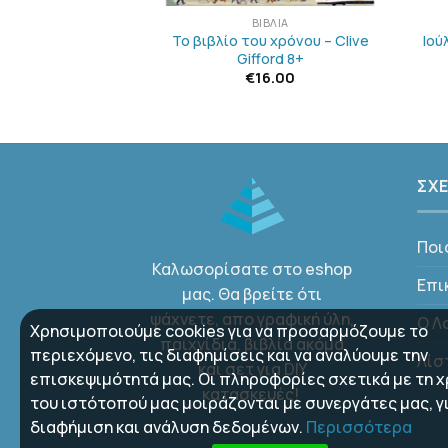
ΒΛΊΑ
ΒΙΒΛΊΑ
ραφική: Φύση και
Το βιβλίο του χρόνου – Clive
Ιού
ώα
Gifford 8+
6.00
€
16.00
ΣΧΕ
Ποι
Καλωσορίσατε στο eshop
Επι
μας. Θα βρείτε ότι
ψάχνετε, απο γραφική ύλη,
Ο Λ
Χρησιμοποιούμε cookies για να προσαρμόζουμε το
παιχνίδια, βιβλία ακόμα
περιεχόμενο, τις διαφημίσεις και να αναλύουμε την
Λίσ
και σετ για DIY
επισκεψιμότητά μας. Οι πληροφορίες σχετικά με τη 
κατασκευές!
του ιστότοπού μας μοιράζονται με συνεργάτες μας, γ
διαφήμιση και ανάλυση δεδομένων.
Περισσότερα