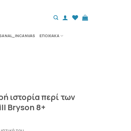
SANAL_INCANVAS
ΕΠΟΧΙΑΚΆ
ρή ιστορία περί των
ll Bryson 8+
υστικά του