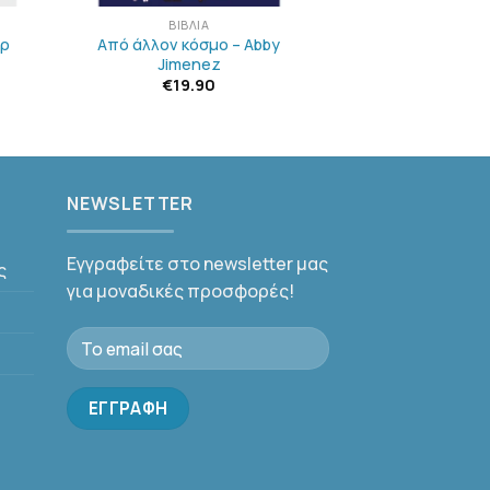
ΒΙΒΛΊΑ
αρ
Από άλλον κόσμο – Abby
Jimenez
€
19.90
NEWSLETTER
Εγγραφείτε στο newsletter μας
ς
για μοναδικές προσφορές!