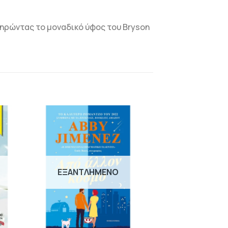
ατηρώντας το μοναδικό ύφος του Bryson
Η
ΠΡΟΣΘΉΚΗ
ΣΤΗΝ
ΛΊΣΤΑ
Ν
ΕΠΙΘΥΜΙΏΝ
ΕΞΑΝΤΛΗΜΈΝΟ
+