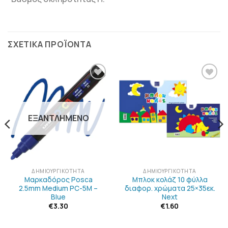
ΣΧΕΤΙΚΆ ΠΡΟΪΌΝΤΑ
ΠΡΟΣΘΉΚΗ
ΠΡΟΣΘΉΚΗ
ΣΤΗΝ
ΣΤΗΝ
ΛΊΣΤΑ
ΛΊΣΤΑ
ΕΠΙΘΥΜΙΏΝ
ΕΠΙΘΥΜΙΏΝ
ΕΞΑΝΤΛΗΜΈΝΟ
ΔΗΜΙΟΥΡΓΙΚΌΤΗΤΑ
ΔΗΜΙΟΥΡΓΙΚΌΤΗΤΑ
Μαρκαδόρος Posca
Μπλοκ κολάζ 10 φύλλα
2.5mm Medium PC-5M –
διαφορ. χρώματα 25×35εκ.
Blue
Next
€
3.30
€
1.60