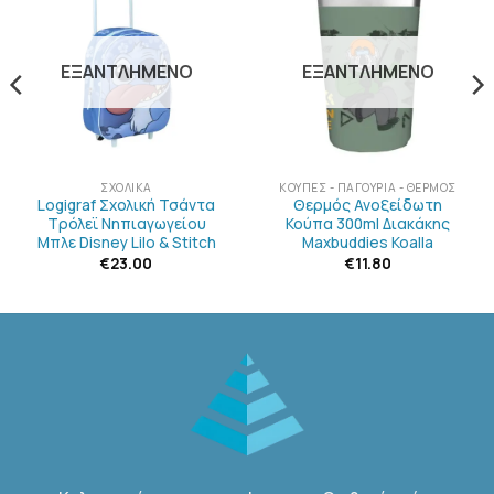
ΠΡΟΣΘΉΚΗ
ΠΡΟΣΘΉΚΗ
ΣΤΗΝ
ΣΤΗΝ
ΛΊΣΤΑ
ΛΊΣΤΑ
ΕΠΙΘΥΜΙΏΝ
ΕΠΙΘΥΜΙΏΝ
ΕΞΑΝΤΛΗΜΈΝΟ
ΕΞΑΝΤΛΗΜΈΝΟ
ΣΧΟΛΙΚΆ
ΚΟΎΠΕΣ - ΠΑΓΟΎΡΙΑ - ΘΕΡΜΌΣ
Logigraf Σχολική Τσάντα
Θερμός Ανοξείδωτη
Τρόλεϊ Νηπιαγωγείου
Κούπα 300ml Διακάκης
Μπλε Disney Lilo & Stitch
Maxbuddies Koalla
€
23.00
€
11.80