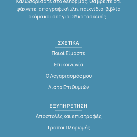
Καλωσορίσατε στο eshop μας. Θα βρείτε ότι
ψάχνετε, απο γραφική ύλη, παιχνίδια, βιβλία
ακόμα και σετ για DIY κατασκευές!
ΣΧΕΤΙΚΑ
Ποιοί Είμαστε
Επικοινωνία
Ο Λογαριασμός μου
Λίστα Επιθυμιών
ΕΞΥΠΗΡΕΤΗΣΗ
Αποστολές και επιστροφές
Τρόποι Πληρωμής