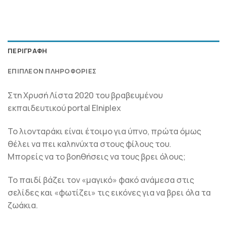
ΠΕΡΙΓΡΑΦΉ
ΕΠΙΠΛΈΟΝ ΠΛΗΡΟΦΟΡΊΕΣ
Στη Χρυσή Λίστα 2020 του βραβευμένου
εκπαιδευτικού portal Elniplex
Το λιονταράκι είναι έτοιμo για ύπνο, πρώτα όμως
θέλει να πει καληνύχτα στους φίλους του.
Μπορείς να το βοηθήσεις να τους βρει όλους;
Το παιδί βάζει τον «μαγικό» φακό ανάμεσα στις
σελίδες και «φωτίζει» τις εικόνες για να βρει όλα τα
ζωάκια.