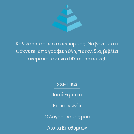
Καλωσορίσατε στο eshop μας. Θα βρείτε ότι
ψάχνετε, απο γραφική ύλη, παιχνίδια, βιβλία
ακόμα και σετ για DIY κατασκευές!
ΣΧΕΤΙΚΑ
Ποιοί Είμαστε
Επικοινωνία
Ο Λογαριασμός μου
Λίστα Επιθυμιών