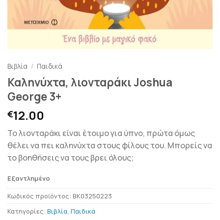
Βιβλία
/
Παιδικά
Καληνύχτα, λιονταράκι Joshua
George 3+
12.00
€
Το λιονταράκι είναι έτοιμo για ύπνο, πρώτα όμως
θέλει να πει καληνύχτα στους φίλους του. Μπορείς να
το βοηθήσεις να τους βρει όλους;
Εξαντλημένο
Κωδικός προϊόντος:
BK03250223
Κατηγορίες:
Βιβλία
,
Παιδικά