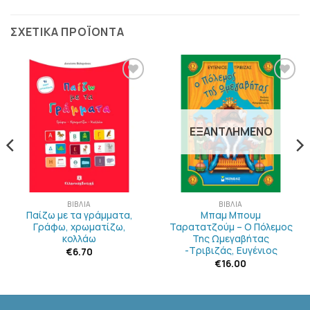
ΣΧΕΤΙΚΆ ΠΡΟΪΌΝΤΑ
ΠΡΟΣΘΉΚΗ
ΠΡΟΣΘΉΚΗ
ΣΤΗΝ
ΣΤΗΝ
ΛΊΣΤΑ
ΛΊΣΤΑ
ΕΠΙΘΥΜΙΏΝ
ΕΠΙΘΥΜΙΏΝ
ΕΞΑΝΤΛΗΜΈΝΟ
ΒΙΒΛΊΑ
ΒΙΒΛΊΑ
Παίζω με τα γράμματα,
Μπαμ Μπουμ
Γράφω, χρωματίζω,
Ταρατατζούμ – Ο Πόλεμος
κολλάω
Της Ωμεγαβήτας
-Τριβιζάς, Ευγένιος
€
6.70
€
16.00