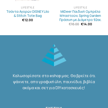
LIFESTYLE
LIFESTYLE
Τσάντα Αγορών DISNEY Lilo
MiDeer Παιδική Ομπρέλα
& Stitch Tote Bag
Μπαστούνι Spring Garden
Πράσινη με Διάμετρο 92εκ.
€
12.00
Original
Η
€
16.00
€
14.00
price
τρέχουσα
was:
τιμή
€16.00.
είναι:
€14.00.
Καλωσορίσατε στο eshop μας. Θα βρείτε ότι
ψάχνετε, απο γραφική ύλη, παιχνίδια, βιβλία
ακόμα και σετ για DIY κατασκευές!