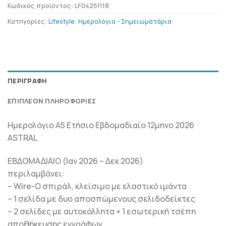
Κωδικός προϊόντος:
LF04251118
Κατηγορίες:
Lifestyle
,
Ημερολόγια - Σημειωματάρια
ΠΕΡΙΓΡΑΦΉ
ΕΠΙΠΛΈΟΝ ΠΛΗΡΟΦΟΡΊΕΣ
Ημερολόγιο Α5 Ετήσιο Εβδομαδιαίο 12μηνο 2026
ASTRAL
ΕΒΔΟΜΑΔΙΑΙΟ (Ιαν 2026 – Δεκ 2026)
περιλαμβάνει:
– Wire-O σπιράλ, κλείσιμο με ελαστικό ιμάντα
– 1 σελίδα με δυο αποσπώμενους σελιδοδείκτες
– 2 σελίδες με αυτοκόλλητα + 1 εσωτερική τσέπη
αποθήκευσης εγγράφων