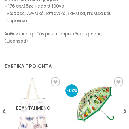
– 176 σελίδες – χαρτί 100γρ
Γλώσσες: Αγγλικά, Ισπανικά, Γαλλικά, Ιταλικά και
Γερμανικά.
Αυθεντικό προϊόν με επίσημη άδεια χρήσης
(Licensed).
ΣΧΕΤΙΚΆ ΠΡΟΪΌΝΤΑ
-13%
ΠΡΟΣΘΉΚΗ
ΠΡΟΣΘΉΚΗ
ΣΤΗΝ
ΣΤΗΝ
ΛΊΣΤΑ
ΛΊΣΤΑ
ΕΠΙΘΥΜΙΏΝ
ΕΠΙΘΥΜΙΏΝ
ΕΞΑΝΤΛΗΜΈΝΟ