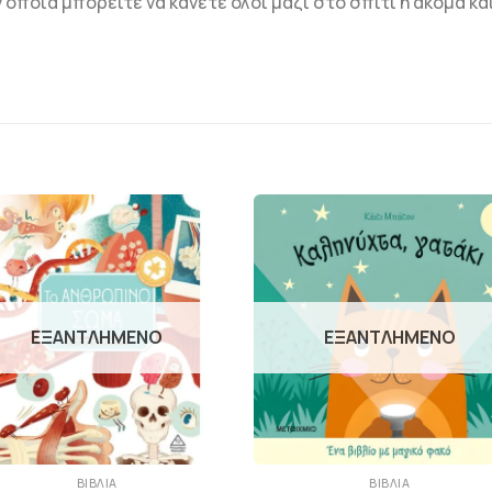
οποία μπορείτε να κάνετε όλοι μαζί στο σπίτι ή ακόμα και
ΠΡΟΣΘΉΚΗ
ΠΡΟΣΘΉΚ
ΣΤΗΝ
ΣΤΗΝ
ΛΊΣΤΑ
ΛΊΣΤΑ
ΕΠΙΘΥΜΙΏΝ
ΕΠΙΘΥΜΙΏ
ΕΞΑΝΤΛΗΜΈΝΟ
ΕΞΑΝΤΛΗΜΈΝΟ
+
ΒΙΒΛΊΑ
ΒΙΒΛΊΑ