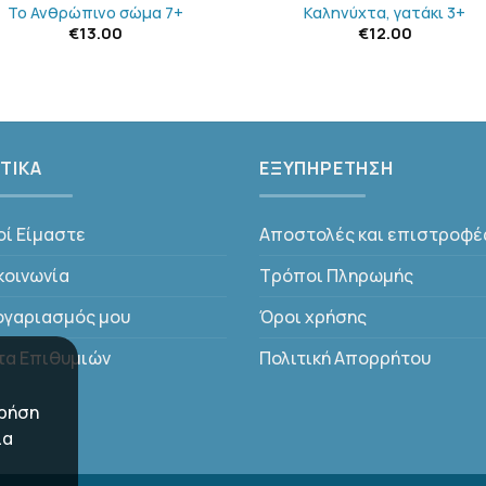
Το Ανθρώπινο σώμα 7+
Καληνύχτα, γατάκι 3+
€
13.00
€
12.00
ΤΙΚΑ
ΕΞΥΠΗΡΕΤΗΣΗ
οί Είμαστε
Αποστολές και επιστροφέ
κοινωνία
Τρόποι Πληρωμής
ογαριασμός μου
Όροι χρήσης
τα Επιθυμιών
Πολιτική Απορρήτου
χρήση
ια