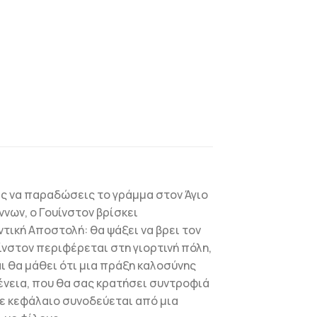
ις να παραδώσεις το γράμμα στον Άγιο
νων, ο Γουίνστον βρίσκει
τική Αποστολή: θα ψάξει να βρει τον
νστον περιφέρεται στη γιορτινή πόλη,
ι θα μάθει ότι μια πράξη καλοσύνης
γένεια, που θα σας κρατήσει συντροφιά
θε κεφάλαιο συνοδεύεται από μια