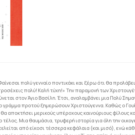
Φαίνεσαι πολύ γενναίο ποντικάκι και ξέρω ότι θα προλάβε
προσέχεις πολύ! Καλή τύχη!» Την παραμονή των Χριστουγέν
ται στον Άγιο Βασίλη. Έτσι, αναλαμβάνει μια Πολύ Σημαν
το γράμμα προτού ξημερώσουν Χριστούγεννα. Καθώς ο Γουί
θα αποκτήσει μερικούς υπέροχους καινούριους φίλους κα
ο τέλος. Μια θαυμάσια, τρυφερή ιστορία για όλη την οικο
ελείται από είκοσι τέσσερα κεφάλαια (και μισό), ενώ κά