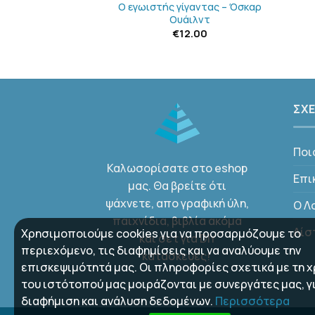
κόσμο – Abby
Ο εγωιστής γίγαντας – Όσκαρ
enez
Ουάιλντ
9.90
€
12.00
ΣΧΕ
Ποι
Καλωσορίσατε στο eshop
Επι
μας. Θα βρείτε ότι
ψάχνετε, απο γραφική ύλη,
Ο Λ
παιχνίδια, βιβλία ακόμα
Λίσ
Χρησιμοποιούμε cookies για να προσαρμόζουμε το
και σετ για DIY
περιεχόμενο, τις διαφημίσεις και να αναλύουμε την
κατασκευές!
επισκεψιμότητά μας. Οι πληροφορίες σχετικά με τη 
του ιστότοπού μας μοιράζονται με συνεργάτες μας, γ
διαφήμιση και ανάλυση δεδομένων.
Περισσότερα