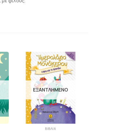
 με φίλους.
Η
ΠΡΟΣΘΉΚΗ
ΣΤΗΝ
ΛΊΣΤΑ
Ν
ΕΠΙΘΥΜΙΏΝ
ΕΞΑΝΤΛΗΜΈΝΟ
+
ΒΙΒΛΊΑ