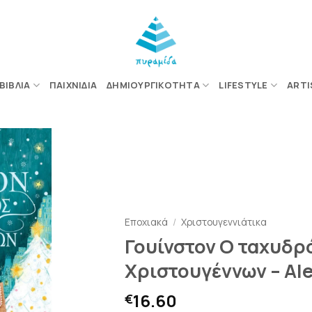
ΒΙΒΛΊΑ
ΠΑΙΧΝΊΔΙΑ
ΔΗΜΙΟΥΡΓΙΚΌΤΗΤΑ
LIFESTYLE
ARTI
ΠΡΟΣΘΉΚΗ
ΣΤΗΝ
ΛΊΣΤΑ
ΕΠΙΘΥΜΙΏΝ
Εποχιακά
/
Χριστουγεννιάτικα
Γουίνστον Ο ταχυδρ
Χριστουγέννων – Ale
16.60
€