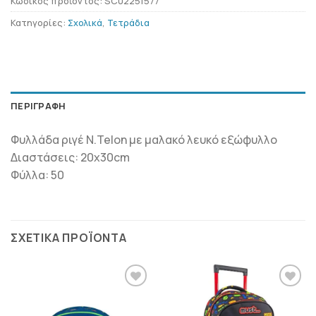
Κωδικός προϊόντος:
SC02251577
Κατηγορίες:
Σχολικά
,
Τετράδια
ΠΕΡΙΓΡΑΦΉ
Φυλλάδα ριγέ N.Telon με μαλακό λευκό εξώφυλλο
Διαστάσεις: 20x30cm
Φύλλα: 50
ΣΧΕΤΙΚΆ ΠΡΟΪΌΝΤΑ
ΠΡΟΣΘΉΚΗ
ΠΡΟΣΘΉΚΗ
ΣΤΗΝ
ΣΤΗΝ