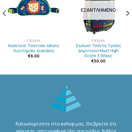
ΛΊΣΤΑ
ΛΊΣΤΑ
ΕΠΙΘΥΜΙΏΝ
ΕΠΙΘΥΜΙΏΝ
ΕΞΑΝΤΛΗΜΈΝΟ
ΣΧΟΛΙΚΆ
ΣΧΟΛΙΚΆ
Κασετίνα-Τσαντάκι Μέσης
Σχολική Τσάντα Τρόλεϊ
Λιονταράκι Διακάκης
Δημοτικού Must High
Score 3 Θήκες
€
6.00
€
50.00
Καλωσορίσατε στο eshop μας. Θα βρείτε ότι
ψάχνετε, απο γραφική ύλη, παιχνίδια, βιβλία