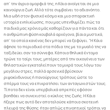
απ’ την άγρια ομορφιά της, η Κάια ανοίγεται σε μια
καινούργια ζωή. Αλλά τότε συμβαίνει το αδιανόητο.
Μια ωδή στον φυσικό κόσμο και μια σπαρακτική
ιστορία ενηλικίωσης, που μας υπενθυμίζει πώς τα
παιδικά μας χρόνια μάς καθορίζουν για πάντα και ότι
η ανθρώπινη φύση κουβαλά αρχέγονα, βίαια μυστικά,
απ’ τα οποία κανένας δεν μπορεί να ξεφύγει. “Η Κάια
άφησε το περιοδικό στα πόδια της με το μυαλό της να
ταξιδεύει σαν τα σύννεφα. Κάποια θηλυκά έντομα
τρώνε το ταίρι τους, μητέρες από την οικογένεια των
θηλαστικών εγκαταλείπουν τα μικρά τους λόγω του
μεγάλου στρες, πολλά αρσενικά βρίσκουν
ριψοκίνδυνους ή πανούργους τρόπους ώστε το
σπέρμα τους να επικρατήσει των ανταγωνιστών τους.
Τίποτα δεν είναι υπερβολικά απρεπές εφόσον
βοηθάει να συνεχιστεί ο κύκλος της ζωής. Η Κάια
ήξερε πως αυτό δεν αποτελούσε κάποια σκοτεινή
πλευρά της Φύσης· ήταν απλώς επινοητικοί τρόποι να