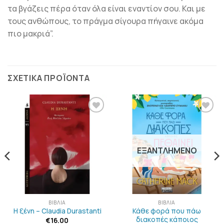
τα βγάζεις πέρα όταν όλα είναι εναντίον σου. Και με
τους ανθώπους, το πράγμα σίγουρα πήγαινε ακόμα
πιο μακριά”.
ΣΧΕΤΙΚΆ ΠΡΟΪΌΝΤΑ
ΠΡΟΣΘΉΚΗ
ΠΡΟΣΘΉΚΗ
ΣΤΗΝ
ΣΤΗΝ
ΛΊΣΤΑ
ΛΊΣΤΑ
ΕΠΙΘΥΜΙΏΝ
ΕΠΙΘΥΜΙΏΝ
ΕΞΑΝΤΛΗΜΈΝΟ
ΒΙΒΛΊΑ
ΒΙΒΛΊΑ
Κάθε φορά που πάω
Η ξένη – Claudia Durastanti
διακοπές κάποιος
€
16.00