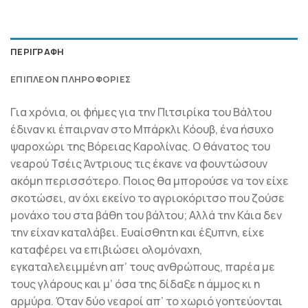
ΠΕΡΙΓΡΑΦΉ
ΕΠΙΠΛΈΟΝ ΠΛΗΡΟΦΟΡΊΕΣ
Για χρόνια, οι φήμες για την Πιτσιρίκα του Βάλτου
έδιναν κι έπαιρναν στο Μπάρκλι Κόουβ, ένα ήσυχο
ψαροχώρι της Βόρειας Καρολίνας. Ο θάνατος του
νεαρού Τσέις Άντριους τις έκανε να φουντώσουν
ακόμη περισσότερο. Ποιος θα μπορούσε να τον είχε
σκοτώσει, αν όχι εκείνο το αγριοκόριτσο που ζούσε
μονάχο του στα βάθη του βάλτου; Αλλά την Κάια δεν
την είχαν καταλάβει. Ευαίσθητη και έξυπνη, είχε
καταφέρει να επιβιώσει ολομόναχη,
εγκαταλελειμμένη απ’ τους ανθρώπους, παρέα με
τους γλάρους και μ’ όσα της δίδαξε η άμμος κι η
αρμύρα. Όταν δύο νεαροί απ’ το χωριό γοητεύονται