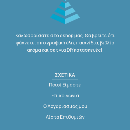
Καλωσορίσατε στο eshop μας. Θα βρείτε ότι
ψάχνετε, απο γραφική ύλη, παιχνίδια, βιβλία
ακόμα και σετ για DIY κατασκευές!
ΣΧΕΤΙΚΑ
Ποιοί Είμαστε
Επικοινωνία
Ο Λογαριασμός μου
Λίστα Επιθυμιών