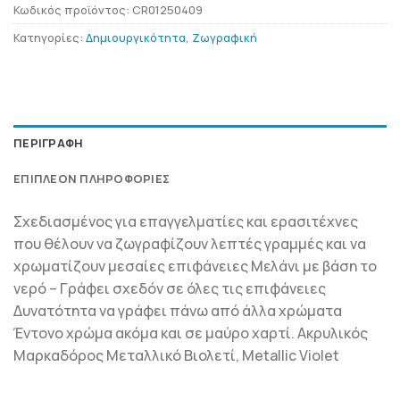
Κωδικός προϊόντος:
CR01250409
Κατηγορίες:
Δημιουργικότητα
,
Ζωγραφική
ΠΕΡΙΓΡΑΦΉ
ΕΠΙΠΛΈΟΝ ΠΛΗΡΟΦΟΡΊΕΣ
Σχεδιασμένος για επαγγελματίες και ερασιτέχνες
που θέλουν να ζωγραφίζουν λεπτές γραμμές και να
χρωματίζουν μεσαίες επιφάνειες Μελάνι με βάση το
νερό – Γράφει σχεδόν σε όλες τις επιφάνειες
Δυνατότητα να γράφει πάνω από άλλα χρώματα
Έντονο χρώμα ακόμα και σε μαύρο χαρτί. Ακρυλικός
Μαρκαδόρος Μεταλλικό Βιολετί, Metallic Violet