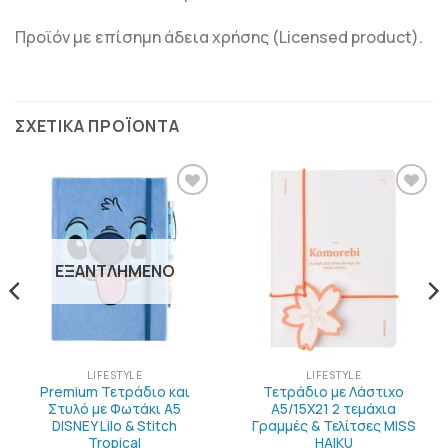
Προϊόν με επίσημη άδεια χρήσης (Licensed product).
ΣΧΕΤΙΚΆ ΠΡΟΪΌΝΤΑ
ΠΡΟΣΘΉΚΗ
ΠΡΟΣΘΉΚΗ
ΣΤΗΝ
ΣΤΗΝ
ΛΊΣΤΑ
ΛΊΣΤΑ
ΕΠΙΘΥΜΙΏΝ
ΕΠΙΘΥΜΙΏΝ
ΕΞΑΝΤΛΗΜΈΝΟ
LIFESTYLE
LIFESTYLE
Premium Τετράδιο και
Τετράδιο με Λάστιχο
Στυλό με Φωτάκι Α5
A5/15X21 2 τεμάχια
DISNEY Lilo & Stitch
Γραμμές & Τελίτσες MISS
Tropical
HAIKU