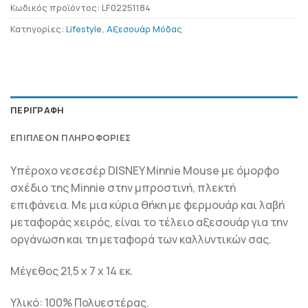
Κωδικός προϊόντος:
LF02251184
Κατηγορίες:
Lifestyle
,
Αξεσουάρ Μόδας
ΠΕΡΙΓΡΑΦΉ
ΕΠΙΠΛΈΟΝ ΠΛΗΡΟΦΟΡΊΕΣ
Υπέροχο νεσεσέρ DISNEY Minnie Mouse με όμορφο
σχέδιο της Minnie στην μπροστινή, πλεκτή
επιφάνεια. Με μια κύρια θήκη με φερμουάρ και λαβή
μεταφοράς χειρός, είναι το τέλειο αξεσουάρ για την
οργάνωση και τη μεταφορά των καλλυντικών σας.
Μέγεθος 21,5 x 7 x 14 εκ.
Υλικό: 100% Πολυεστέρας.