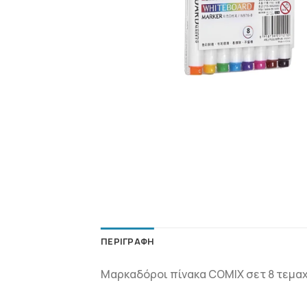
ΠΕΡΙΓΡΑΦΉ
Μαρκαδόροι πίνακα COMIX σετ 8 τεμαχί