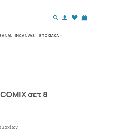
SANAL_INCANVAS
ΕΠΟΧΙΑΚΆ
COMIX σετ 8
τεμαχίων