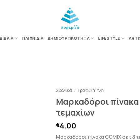
ΒΙΒΛΊΑ
ΠΑΙΧΝΊΔΙΑ
ΔΗΜΙΟΥΡΓΙΚΌΤΗΤΑ
LIFESTYLE
ARTI
ΠΡΟΣΘΉΚΗ
ΣΤΗΝ
Σχολικά
/
Γραφική Ύλη
ΛΊΣΤΑ
Μαρκαδόροι πίνακα 
ΕΠΙΘΥΜΙΏΝ
τεμαχίων
4.00
€
Μαρκαδόροι πίνακα COMIX σετ 8 