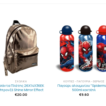
ΠΡΟΣΘΉΚΗ
ΠΡΟΣΘΉΚ
ΣΤΗΝ
ΣΤΗΝ
ΛΊΣΤΑ
ΛΊΣΤΑ
ΕΠΙΘΥΜΙΏΝ
ΕΠΙΘΥΜΙΏ
+
ΣΧΟΛΙΚΆ
ΚΟΎΠΕΣ - ΠΑΓΟΎΡΙΑ - ΘΕΡΜΌΣ
σάντα Πλάτης 26Χ14Χ36ΕΚ
Παγούρι αλουμινίου "Spiderm
προνζέ Shine Mirror Effect
500ml κοκτέηλ
€
20.00
€
9.60