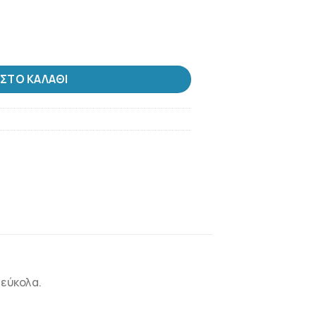
μαχίων ποσότητα
ΣΤΟ ΚΑΛΆΘΙ
 εύκολα.