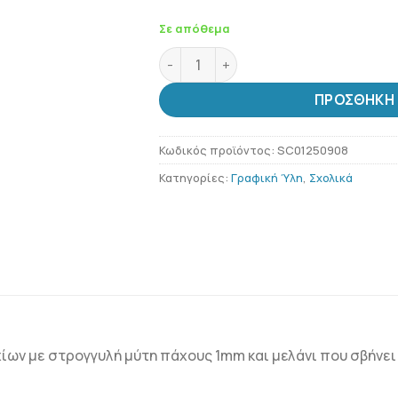
Σε απόθεμα
Μαρκαδόροι πίνακα COMIX σετ 8 τε
ΠΡΟΣΘΉΚΗ 
Κωδικός προϊόντος:
SC01250908
Κατηγορίες:
Γραφική Ύλη
,
Σχολικά
ων με στρογγυλή μύτη πάχους 1mm και μελάνι που σβήνει