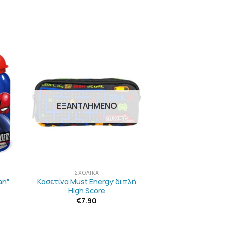
Η
ΠΡΟΣΘΉΚΗ
ΣΤΗΝ
ΛΊΣΤΑ
Ν
ΕΠΙΘΥΜΙΏΝ
ΕΞΑΝΤΛΗΜΈΝΟ
+
ΣΧΟΛΙΚΆ
an"
Κασετίνα Must Energy διπλή
High Score
€
7.90