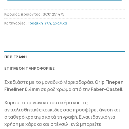
Κωδικός προϊόντος:
SC01251475
Κατηγορίες:
Γραφική Ύλη
,
Σχολικά
ΠΕΡΙΓΡΑΦΉ
ΕΠΙΠΛΈΟΝ ΠΛΗΡΟΦΟΡΊΕΣ
Σχεδιάστε με το μοναδικό Μαρκαδοράκι
Grip Finepen
Fineliner 0.4mm
σε ροζ χρώμα από την
Faber-Castell
.
Χάρη στο τριγωνικό του σχήμα και τις
αντιολισθητικές κουκίδες σας προσφέρει άνεση και
σταθερό κράτημα κατά τη γραφή. Είναι ιδανικό για
χρήση με χάρακα και στένσιλ, ενώ μπορείτε