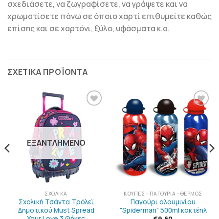
σχεδιάσετε, να ζωγραφίσετε, να γράψετε και να
χρωματίσετε πάνω σε όποιο χαρτί επιθυμείτε καθώς
επίσης και σε χαρτόνι, ξύλο, υφάσματα κ.α.
ΣΧΕΤΙΚΆ ΠΡΟΪΌΝΤΑ
ΠΡΟΣΘΉΚΗ
ΠΡΟΣΘΉΚΗ
ΣΤΗΝ
ΣΤΗΝ
ΛΊΣΤΑ
ΛΊΣΤΑ
ΕΠΙΘΥΜΙΏΝ
ΕΠΙΘΥΜΙΏΝ
ΕΞΑΝΤΛΗΜΈΝΟ
ΣΧΟΛΙΚΆ
ΚΟΎΠΕΣ - ΠΑΓΟΎΡΙΑ - ΘΕΡΜΌΣ
Σχολική Τσάντα Τρόλεϊ
Παγούρι αλουμινίου
Δημοτικού Must Spread
"Spiderman" 500ml κοκτέηλ
Your Love 3 Θήκες
€
9.60