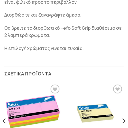
είναι φιλικό προς το περιβάλλον .
Διορθώστε και ξαναγράψτε άμεσα.
Θα βρείτε το διορθωτικό +efo Soft Grip διαθέσιμο σε
2 λαμπερά χρώματα.
Η επιλογή χρώματος γίνεται τυχαία.
ΣΧΕΤΙΚΆ ΠΡΟΪΌΝΤΑ
ΠΡΟΣΘΉΚΗ
ΠΡΟΣΘΉΚΗ
ΣΤΗΝ
ΣΤΗΝ
ΛΊΣΤΑ
ΛΊΣΤΑ
ΕΠΙΘΥΜΙΏΝ
ΕΠΙΘΥΜΙΏΝ