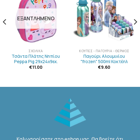
ΣΤΗΝ
ΣΤΗΝ
ΛΊΣΤΑ
ΛΊΣΤΑ
ΕΠΙΘΥΜΙΏΝ
ΕΠΙΘΥΜΙΏΝ
ΕΞΑΝΤΛΗΜΈΝΟ
ΣΧΟΛΙΚΆ
ΚΟΎΠΕΣ - ΠΑΓΟΎΡΙΑ - ΘΕΡΜΌΣ
Τσάντα Πλάτης Νηπίου
Παγούρι Αλουμινίου
Peppa Pig 29x24x9εκ.
"frozen" 500ml Κοκτέηλ
€
11.00
€
9.60
Καλωσορίσατε στο eshop μας. Θα βρείτε ότι